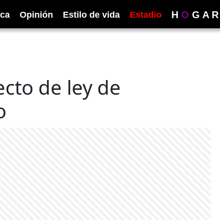
H
O
G
A
R
ica
Opinión
Estilo de vida
Estadio
cto de ley de
o