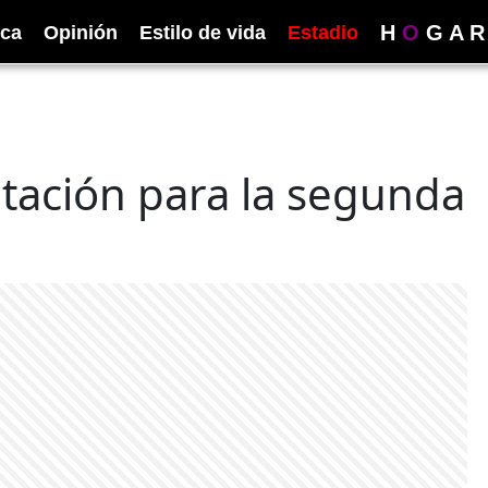
H
O
G
A
R
ica
Opinión
Estilo de vida
Estadio
tación para la segunda