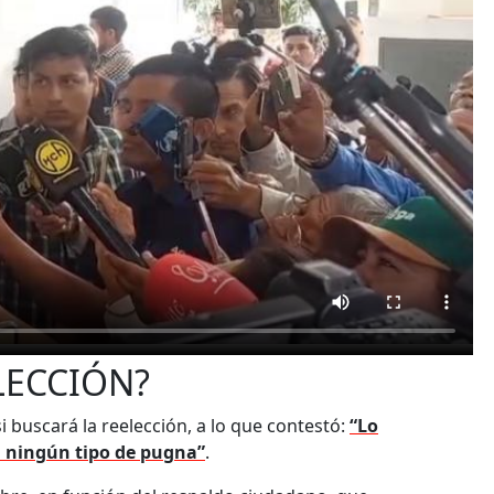
LECCIÓN?
 buscará la reelección, a lo que contestó:
“Lo
 ningún tipo de pugna”
.