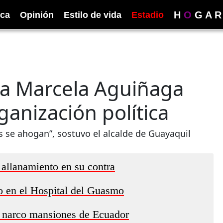
H
O
G
A
R
ica
Opinión
Estilo de vida
Estadio
a a Marcela Aguiñaga
ganización política
os se ahogan”, sostuvo el alcalde de Guayaquil
 allanamiento en su contra
 en el Hospital del Guasmo
de narco mansiones de Ecuador