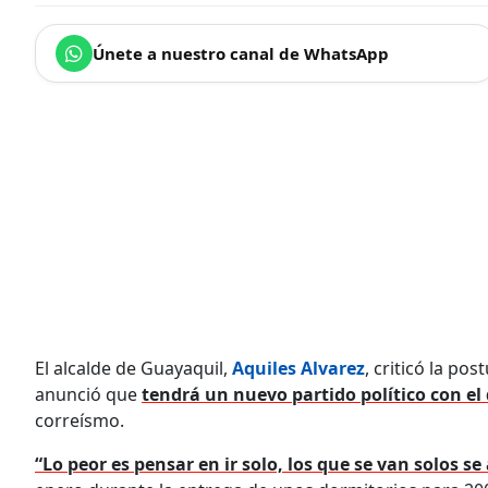
Únete a nuestro canal de WhatsApp
El alcalde de Guayaquil,
Aquiles Alvarez
, criticó la po
anunció que
tendrá un nuevo partido político con el
correísmo.
“Lo peor es pensar en ir solo, los que se van solos s