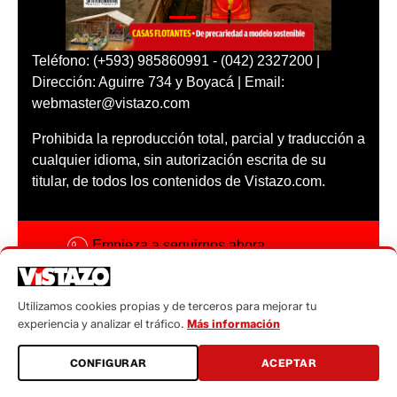
Teléfono: (+593) 985860991 - (042) 2327200 |
Dirección: Aguirre 734 y Boyacá | Email:
webmaster@vistazo.com
Prohibida la reproducción total, parcial y traducción a
cualquier idioma, sin autorización escrita de su
titular, de todos los contenidos de Vistazo.com.
Empieza a seguirnos ahora
Activar notificaciones
Utilizamos cookies propias y de terceros para mejorar tu
Código ética
experiencia y analizar el tráfico.
Más información
Sugerencias a:
CONFIGURAR
ACEPTAR
sugerencias@vistazo.com