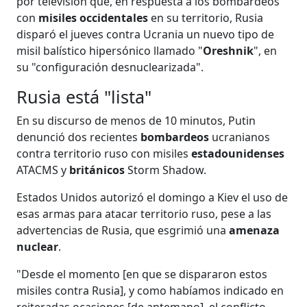
por televisión que, en respuesta a los bombardeos
con
misiles occidentales
en su territorio, Rusia
disparó el jueves contra Ucrania un nuevo tipo de
misil balístico hipersónico llamado "
Oreshnik
", en
su "configuración desnuclearizada".
Rusia está "lista"
En su discurso de menos de 10 minutos, Putin
denunció dos recientes
bombardeos
ucranianos
contra territorio ruso con misiles
estadounidenses
ATACMS y
británicos
Storm Shadow.
Estados Unidos autorizó el domingo a Kiev el uso de
esas armas para atacar territorio ruso, pese a las
advertencias de Rusia, que esgrimió una
amenaza
nuclear
.
"Desde el momento [en que se dispararon estos
misiles contra Rusia], y como habíamos indicado en
reiteradas ocasiones [de antemano], el conflicto