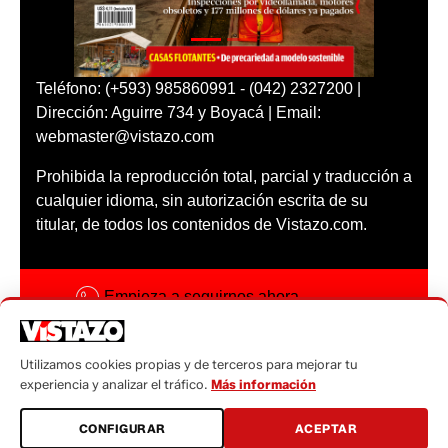
Teléfono: (+593) 985860991 - (042) 2327200 |
Dirección: Aguirre 734 y Boyacá | Email:
webmaster@vistazo.com
Prohibida la reproducción total, parcial y traducción a
cualquier idioma, sin autorización escrita de su
titular, de todos los contenidos de Vistazo.com.
Empieza a seguirnos ahora
Activar notificaciones
Utilizamos cookies propias y de terceros para mejorar tu
Código ética
experiencia y analizar el tráfico.
Más información
Sugerencias a:
CONFIGURAR
ACEPTAR
sugerencias@vistazo.com