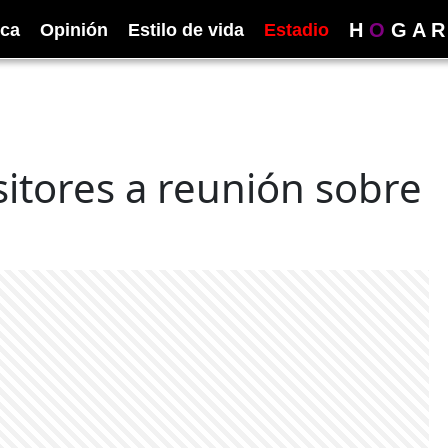
H
O
G
A
R
ica
Opinión
Estilo de vida
Estadio
sitores a reunión sobre