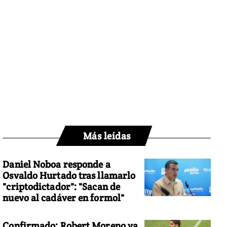
Más leídas
Daniel Noboa responde a
Osvaldo Hurtado tras llamarlo
"criptodictador": "Sacan de
nuevo al cadáver en formol"
Confirmado: Robert Moreno ya