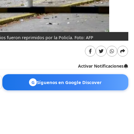
ios fueron reprimidos por la Policía. Foto: AFP
Activar Notificaciones
G
Síguenos en Google Discover