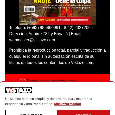
Teléfono: (+593) 985860991 - (042) 2327200 |
Dirección: Aguirre 734 y Boyacá | Email:
webmaster@vistazo.com
Prohibida la reproducción total, parcial y traducción a
cualquier idioma, sin autorización escrita de su
titular, de todos los contenidos de Vistazo.com.
Empieza a seguirnos ahora
Activar notificaciones
Utilizamos cookies propias y de terceros para mejorar tu
Código ética
experiencia y analizar el tráfico.
Más información
Sugerencias a: