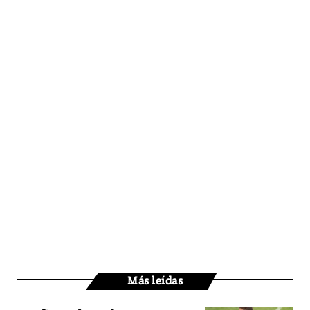
Más leídas