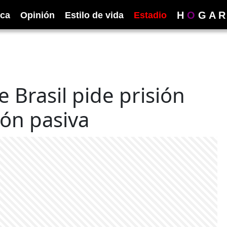
H
O
G
A
R
ica
Opinión
Estilo de vida
Estadio
e Brasil pide prisión
ión pasiva