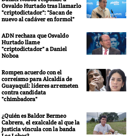
Osvaldo Hurtado tras llamarlo
"criptodictador": "Sacan de
nuevo al cadáver en formol"
ADN rechaza que Osvaldo
Hurtado llame
"criptodictador" a Daniel
Noboa
Rompen acuerdo con el
correísmo para Alcaldía de
Guayaquil: líderes arremeten
contra candidata
"chimbadora"
¿Quién es Baldor Bermeo
Cabrera, el exalcalde al que la
justicia vincula con la banda
Los Lobos?