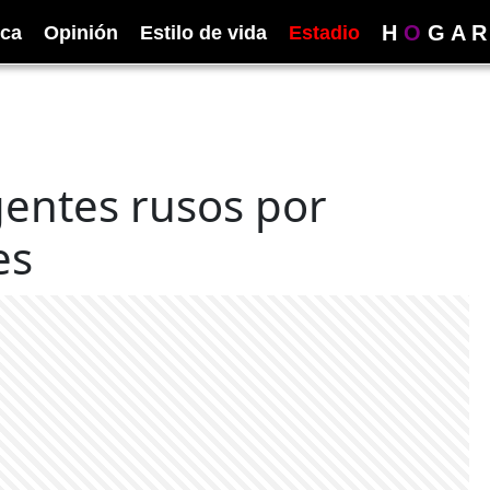
H
O
G
A
R
ica
Opinión
Estilo de vida
Estadio
gentes rusos por
es