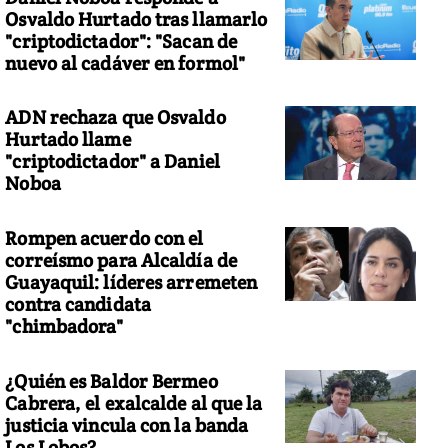
Osvaldo Hurtado tras llamarlo
"criptodictador": "Sacan de
nuevo al cadáver en formol"
ADN rechaza que Osvaldo
Hurtado llame
"criptodictador" a Daniel
Noboa
Rompen acuerdo con el
correísmo para Alcaldía de
Guayaquil: líderes arremeten
contra candidata
"chimbadora"
¿Quién es Baldor Bermeo
Cabrera, el exalcalde al que la
justicia vincula con la banda
Los Lobos?