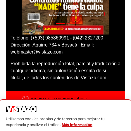
Teléfono: (+593) 985860991 - (042) 2327200 |
Dirección: Aguirre 734 y Boyacá | Email:
webmaster@vistazo.com
Prohibida la reproducción total, parcial y traducción a
cualquier idioma, sin autorización escrita de su
titular, de todos los contenidos de Vistazo.com.
Empieza a seguirnos ahora
Activar notificaciones
Utilizamos cookies propias y de terceros para mejorar tu
Código ética
experiencia y analizar el tráfico.
Más información