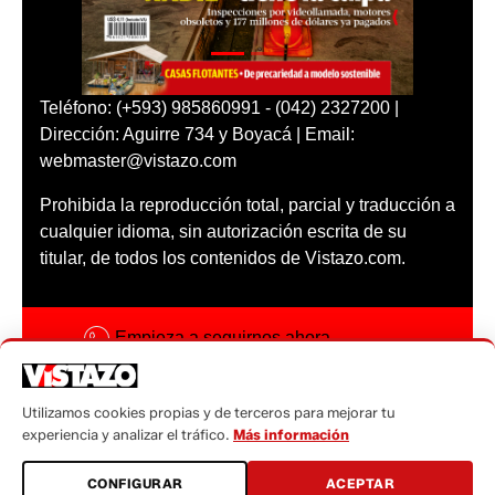
Teléfono: (+593) 985860991 - (042) 2327200 |
Dirección: Aguirre 734 y Boyacá | Email:
webmaster@vistazo.com
Prohibida la reproducción total, parcial y traducción a
cualquier idioma, sin autorización escrita de su
titular, de todos los contenidos de Vistazo.com.
Empieza a seguirnos ahora
Activar notificaciones
Utilizamos cookies propias y de terceros para mejorar tu
Código ética
experiencia y analizar el tráfico.
Más información
Sugerencias a:
CONFIGURAR
ACEPTAR
sugerencias@vistazo.com