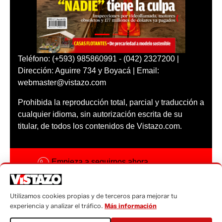
Teléfono: (+593) 985860991 - (042) 2327200 |
Dirección: Aguirre 734 y Boyacá | Email:
webmaster@vistazo.com
Prohibida la reproducción total, parcial y traducción a
cualquier idioma, sin autorización escrita de su
titular, de todos los contenidos de Vistazo.com.
Empieza a seguirnos ahora
Activar notificaciones
Utilizamos cookies propias y de terceros para mejorar tu
Código ética
experiencia y analizar el tráfico.
Más información
Sugerencias a: