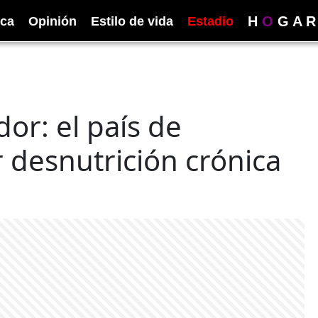
H
O
G
A
R
ica
Opinión
Estilo de vida
Estadio
or: el país de
desnutrición crónica