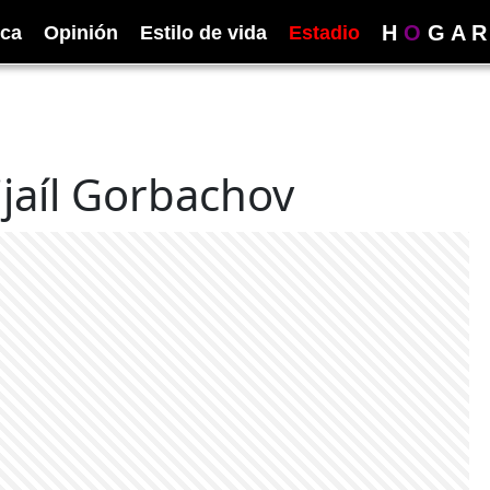
H
O
G
A
R
ica
Opinión
Estilo de vida
Estadio
ijaíl Gorbachov