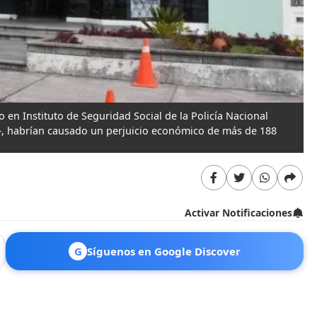
 en Instituto de Seguridad Social de la Policía Nacional
s–, habrían causado un perjuicio económico de más de 188
Activar Notificaciones
G
Síguenos en Google Discover