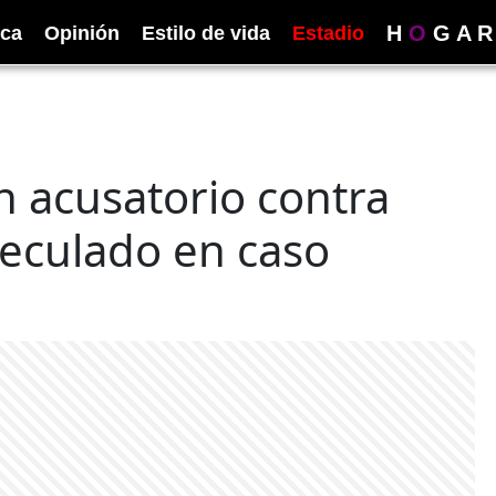
H
O
G
A
R
ica
Opinión
Estilo de vida
Estadio
n acusatorio contra
peculado en caso