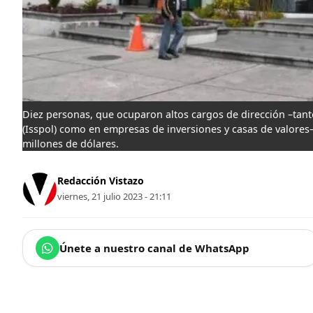
Diez personas, que ocuparon altos cargos de dirección –tanto
(Isspol) como en empresas de inversiones y casas de valore
millones de dólares.
Redacción Vistazo
viernes, 21 julio 2023 - 21:11
Únete a nuestro canal de WhatsApp