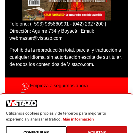
Teléfono: (+593) 985860991 - (042) 2327200 |
Dirección: Aguirre 734 y Boyacá | Email:
webmaster@vistazo.com
Prohibida la reproducción total, parcial y traducción a
cualquier idioma, sin autorización escrita de su titular,
de todos los contenidos de Vistazo.com.
Empieza a seguirnos ahora
Activar notificaciones
Código ética
Utilizamos cookies propias y de terceros para mejorar tu
Sugerencias a:
experiencia y analizar el tráfico.
Más información
sugerencias@vistazo.com
CONFIGURAR
ACEPTAR