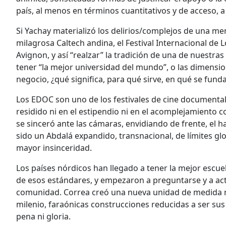
país, al menos en términos cuantitativos y de acceso, a 
Si Yachay materializó los delirios/complejos de una m
milagrosa Caltech andina, el Festival Internacional de 
Avignon, y así “realzar” la tradición de una de nuestras
tener “la mejor universidad del mundo”, o las dimensione
negocio, ¿qué significa, para qué sirve, en qué se fun
Los EDOC son uno de los festivales de cine documental
residido ni en el estipendio ni en el acomplejamiento c
se sinceró ante las cámaras, envidiando de frente, el h
sido un Abdalá expandido, transnacional, de límites gl
mayor insinceridad.
Los países nórdicos han llegado a tener la mejor esc
de esos estándares, y empezaron a preguntarse y a ac
comunidad. Correa creó una nueva unidad de medida mo
milenio, faraónicas construcciones reducidas a ser sus
pena ni gloria.