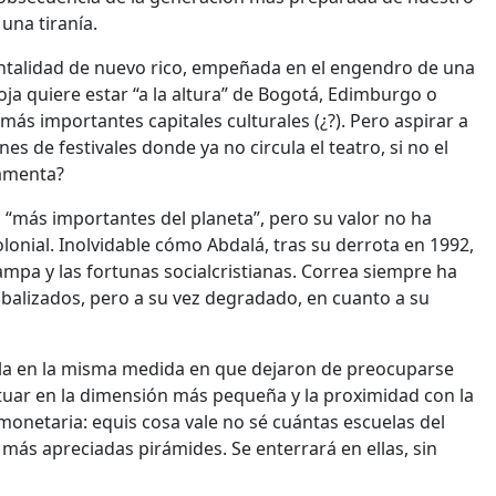
una tiranía.
entalidad de nuevo rico, empeñada en el engendro de una
Loja quiere estar “a la altura” de Bogotá, Edimburgo o
 más importantes capitales culturales (¿?). Pero aspirar a
s de festivales donde ya no circula el teatro, si no el
damenta?
 “más importantes del planeta”, pero su valor no ha
olonial. Inolvidable cómo Abdalá, tras su derrota en 1992,
ampa y las fortunas socialcristianas. Correa siempre ha
obalizados, pero a su vez degradado, en cuanto a su
uela en la misma medida en que dejaron de preocuparse
tuar en la dimensión más pequeña y la proximidad con la
netaria: equis cosa vale no sé cuántas escuelas del
 más apreciadas pirámides. Se enterrará en ellas, sin