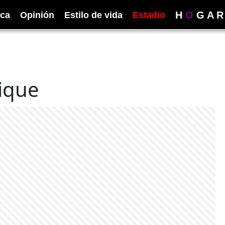
H
O
G
A
R
ica
Opinión
Estilo de vida
Estadio
ique