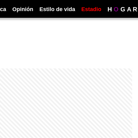
H
O
G
A
R
ica
Opinión
Estilo de vida
Estadio