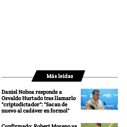
Más leídas
Daniel Noboa responde a
Osvaldo Hurtado tras llamarlo
"criptodictador": "Sacan de
nuevo al cadáver en formol"
Confirmado: Robert Moreno ya