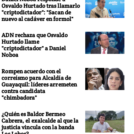
Osvaldo Hurtado tras llamarlo
"criptodictador": "Sacan de
nuevo al cadáver en formol"
ADN rechaza que Osvaldo
Hurtado llame
"criptodictador" a Daniel
Noboa
Rompen acuerdo con el
correísmo para Alcaldía de
Guayaquil: líderes arremeten
contra candidata
"chimbadora"
¿Quién es Baldor Bermeo
Cabrera, el exalcalde al que la
justicia vincula con la banda
Los Lobos?