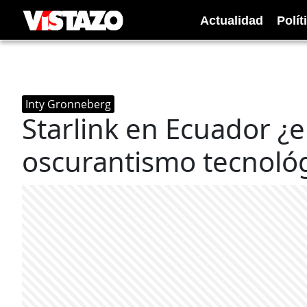
Actualidad
Polít
Inty Gronneberg
Starlink en Ecuador ¿el
oscurantismo tecnoló