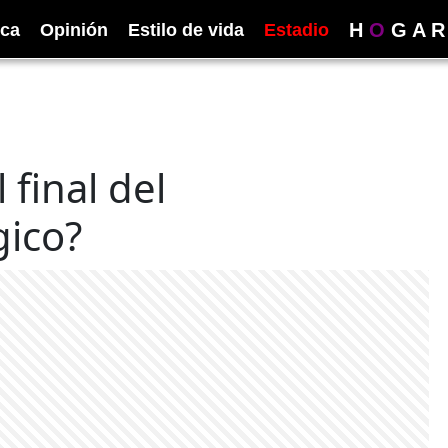
H
O
G
A
R
ica
Opinión
Estilo de vida
Estadio
 final del
gico?