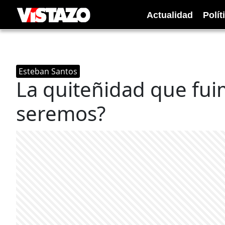
Actualidad
Polít
Esteban Santos
La quiteñidad que fuim
seremos?