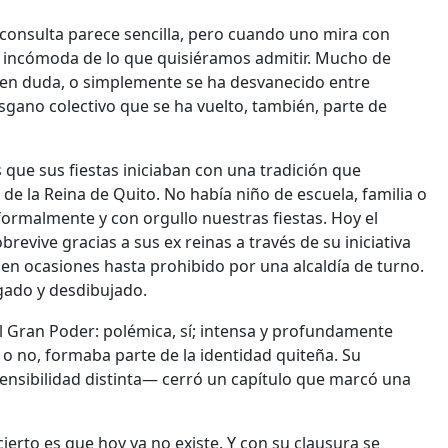
 consulta parece sencilla, pero cuando uno mira con
s incómoda de lo que quisiéramos admitir. Mucho de
á en duda, o simplemente se ha desvanecido entre
esgano colectivo que se ha vuelto, también, parte de
que sus fiestas iniciaban con una tradición que
 de la Reina de Quito. No había niño de escuela, familia o
formalmente y con orgullo nuestras fiestas. Hoy el
evive gracias a sus ex reinas a través de su iniciativa
y en ocasiones hasta prohibido por una alcaldía de turno.
gado y desdibujado.
del Gran Poder: polémica, sí; intensa y profundamente
 o no, formaba parte de la identidad quiteña. Su
ensibilidad distinta— cerró un capítulo que marcó una
erto es que hoy ya no existe. Y con su clausura se