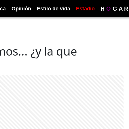
H
O
G
A
R
ica
Opinión
Estilo de vida
Estadio
os... ¿y la que