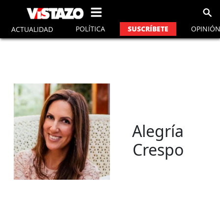
vistazo
POLÍTICA
OPINIÓ
SUSCRÍBETE
ACTUALIDAD
Alegría
Crespo