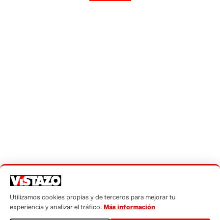
Desarrollado por
protecmedia
Activar Notificaciones
© Derechos reservados 2021 Vistazo
Teléfono:
(+593) 985860991 - (042) 2327200
| Dirección:
Aguirre 734 y Boyacá
| Email:
webmaster@vistazo.com
Prohibida la reproducción total, parcial y traducción a
cualquier idioma, sin autorización escrita de su titular, de
todos los contenidos de Vistazo.com.
Políticas de privacidad
-
Políticas de cookies
Código de ética
Buzón de sugerencias:
sugerencias@vistazo.com
Utilizamos cookies propias y de terceros para mejorar tu
experiencia y analizar el tráfico.
Más información