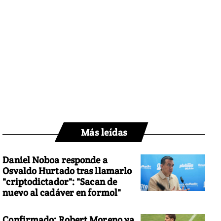
Más leídas
Daniel Noboa responde a
Osvaldo Hurtado tras llamarlo
"criptodictador": "Sacan de
nuevo al cadáver en formol"
Confirmado: Robert Moreno ya