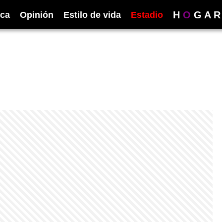
H
O
G
A
R
ica
Opinión
Estilo de vida
Estadio