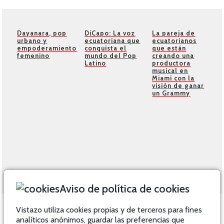
DiCapo: La voz
La pareja de
Dayanara, pop
ecuatoriana que
ecuatorianos
urbano y
conquista el
que están
empoderamiento
mundo del Pop
creando una
femenino
Latino
productora
musical en
Miami con la
visión de ganar
un Grammy
Aviso de política de cookies
Vistazo utiliza cookies propias y de terceros para fines
analíticos anónimos, guardar las preferencias que