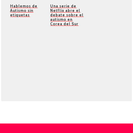
Hablemos de
Una serie de
Autismo sin
Netflix abre el
etiquetas
debate sobre el
autismo en
Corea del Sur