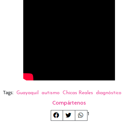
Tags:
Guayaquil
autismo
Chicas Reales
diagnóstico
Compártenos
1