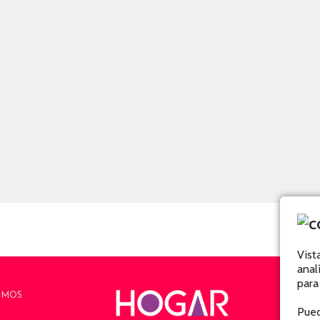
Vist
anal
para
OMOS
Pued