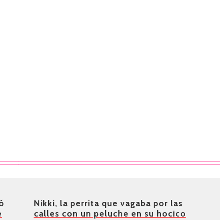
ió
Nikki, la perrita que vagaba por las
e
calles con un peluche en su hocico