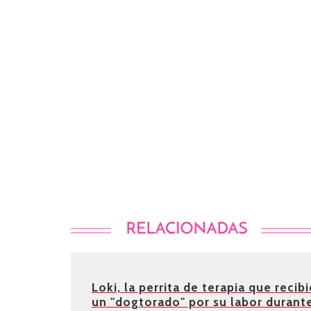
Loki, la perrita de terapia que recib
un "dogtorado" por su labor durant