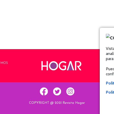
Vist
anal
para
OMOS
Pued
conf
Polí
Polí
COPYRIGHT @ 2021 Revista Hogar