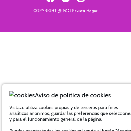
COPYRIGHT @ 2021 Revista Hogar
Hogar
Hogar
Hogar
Hogar
Aviso de política de cookies
Vistazo utiliza cookies propias y de terceros para fines
analíticos anónimos, guardar las preferencias que seleccione
y para el funcionamiento general de la página.
Puedes aceptar todas las cookies pulsando el botón "Acepta