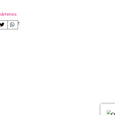
ártenos
1