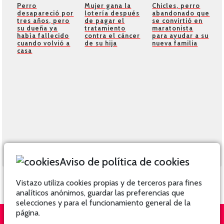
Perro
Mujer gana la
Chicles, perro
desapareció por
lotería después
abandonado que
tres años, pero
de pagar el
se convirtió en
su dueña ya
tratamiento
maratonista
había fallecido
contra el cáncer
para ayudar a su
cuando volvió a
de su hija
nueva familia
casa
Aviso de política de cookies
Vistazo utiliza cookies propias y de terceros para fines
analíticos anónimos, guardar las preferencias que
selecciones y para el funcionamiento general de la
página.