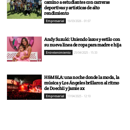
camino a estudiantes con carreras
deportivas y artísticas de alto
rendimiento
Empresarial
16/03/2026 - 01:07
Andy Suzuki: Uniendo lazos y estilo con
su nueva línea de ropa para madre e hija
Entretenimiento
25/04/2025 - 15:33
H&M&LA: una noche donde la moda, la
música y Los Ángeles brillaron al ritmo
de Doechii y Jamie xx
Empresarial
17/04/2025 - 12:10