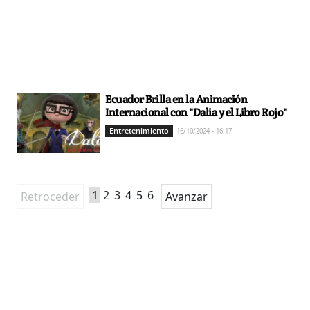
Ecuador Brilla en la Animación
Internacional con "Dalia y el Libro Rojo"
Entretenimiento
16/10/2024 - 16:17
1
2
3
4
5
6
Retroceder
Avanzar