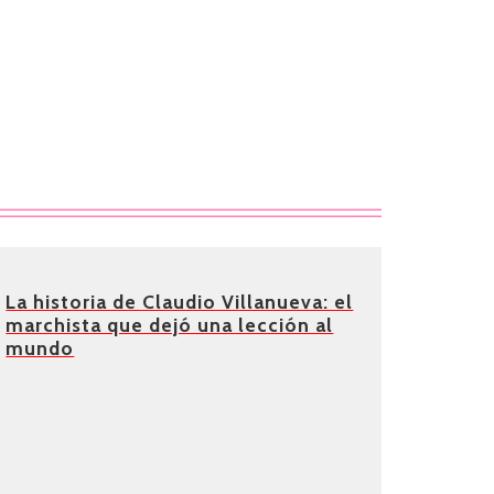
La historia de Claudio Villanueva: el
marchista que dejó una lección al
mundo