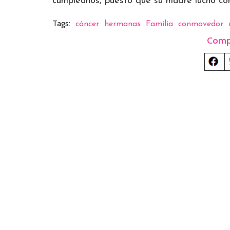
cumpleaños, puesto que su madre luchó co
Tags:
cáncer
hermanas
Familia
conmovedor
Comp