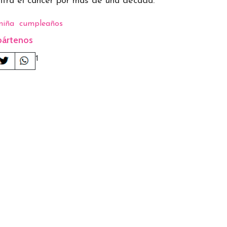
ntra el cáncer por más de una década.
niña
cumpleaños
ártenos
1