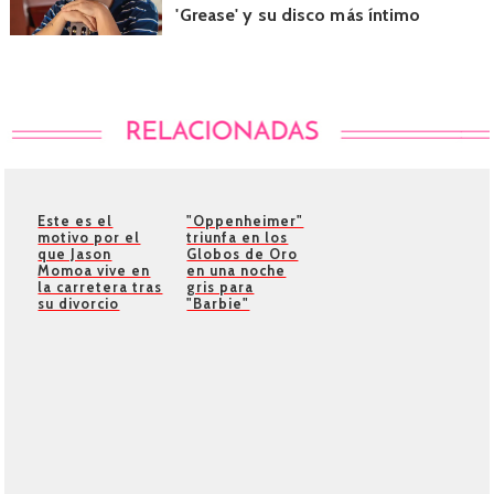
'Grease' y su disco más íntimo
Este es el
"Oppenheimer"
motivo por el
triunfa en los
que Jason
Globos de Oro
Momoa vive en
en una noche
la carretera tras
gris para
su divorcio
"Barbie"