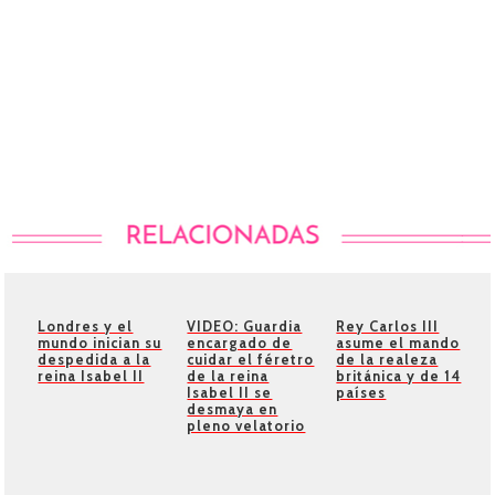
Londres y el
VIDEO: Guardia
Rey Carlos III
mundo inician su
encargado de
asume el mando
despedida a la
cuidar el féretro
de la realeza
reina Isabel II
de la reina
británica y de 14
Isabel II se
países
desmaya en
pleno velatorio