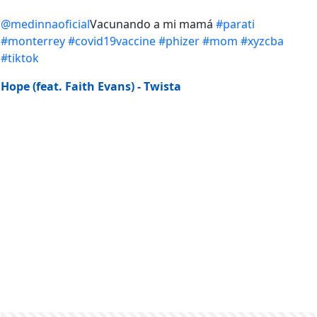
@medinnaoficial
Vacunando a mi mamá
#parati
#monterrey
#covid19vaccine
#phizer
#mom
#xyzcba
#tiktok
Hope (feat. Faith Evans) - Twista