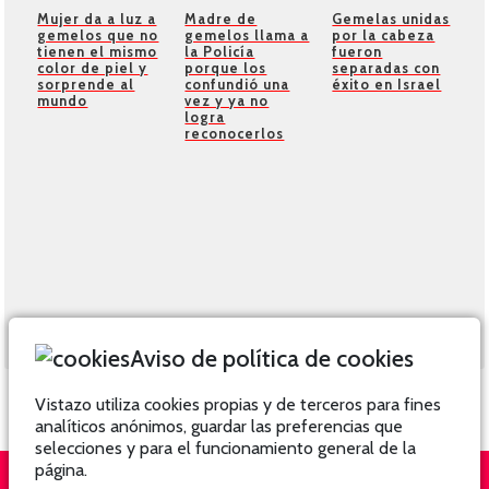
Mujer da a luz a
Madre de
Gemelas unidas
gemelos que no
gemelos llama a
por la cabeza
tienen el mismo
la Policía
fueron
color de piel y
porque los
separadas con
sorprende al
confundió una
éxito en Israel
mundo
vez y ya no
logra
reconocerlos
Aviso de política de cookies
Vistazo utiliza cookies propias y de terceros para fines
analíticos anónimos, guardar las preferencias que
selecciones y para el funcionamiento general de la
página.