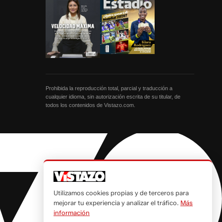
Prohibida la reproducción total, parcial y traducción a
cualquier idioma, sin autorización escrita de su titular, de
todos los contenidos de Vistazo.com.
Utilizamos cookies propias y de terceros para
mejorar tu experiencia y analizar el tráfico.
Más
información