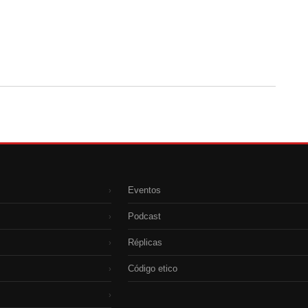
Eventos
›
Podcast
›
Réplicas
›
Código etico
›
›