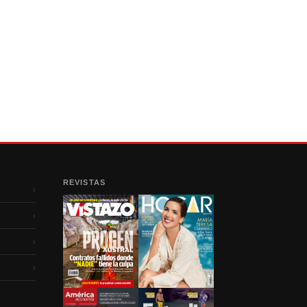
REVISTAS
›
›
›
›