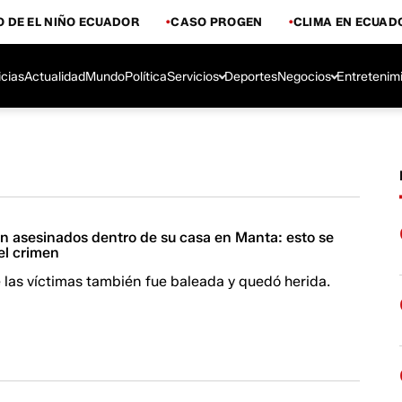
 DE EL NIÑO ECUADOR
CASO PROGEN
CLIMA EN ECUAD
icias
Actualidad
Mundo
Política
Servicios
Deportes
Negocios
Entretenim
n asesinados dentro de su casa en Manta: esto se
el crimen
las víctimas también fue baleada y quedó herida.