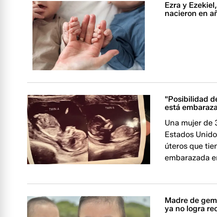
Ezra y Ezekie
nacieron en a
"Posibilidad d
está embaraz
Una mujer de 
Estados Unidos
úteros que ti
embarazada e
Madre de gemel
ya no logra re