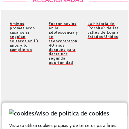
Amigos
Fueron novios
La historia de
prometieron
en la
'Pochito': de las
casarse si
adolescencia y
calles de Loja a
seguían
se
Estados Unidos
solteros en 10
reencontraron
años y lo
40 años
cumplieron
después para
darse una
segunda
oportunidad
Aviso de política de cookies
Vistazo utiliza cookies propias y de terceros para fines