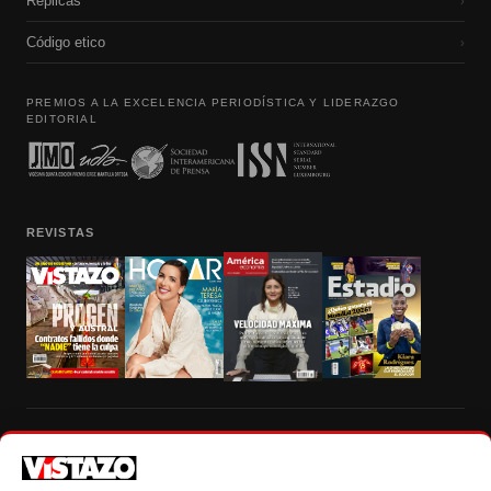
Réplicas
›
Código etico
›
PREMIOS A LA EXCELENCIA PERIODÍSTICA Y LIDERAZGO
EDITORIAL
REVISTAS
Prohibida la reproducción total, parcial y traducción a cualquier idioma, sin
autorización escrita de su titular, de todos los contenidos de Vistazo.com.