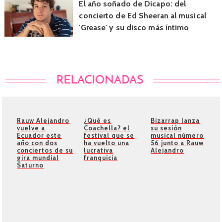
El año soñado de Dicapo: del
concierto de Ed Sheeran al musical
'Grease' y su disco más íntimo
Rauw Alejandro
¿Qué es
Bizarrap lanza
vuelve a
Coachella? el
su sesión
Ecuador este
festival que se
musical número
año con dos
ha vuelto una
56 junto a Rauw
conciertos de su
lucrativa
Alejandro
gira mundial
franquicia
Saturno