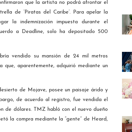
firmaron que la artista no podrá afrontar el
ella de ‘Piratas del Caribe’. Para apelar la
agar la indemnización impuesta durante el
acuerdo a Deadline, solo ha depositado 500
abría vendido su mansión de 24 mil metros
ma que, aparentemente, adquirió mediante un
esierto de Mojave, posee un paisaje árido y
bargo, de acuerdo al registro, fue vendida el
lón de dólares. TMZ habló con el nuevo dueño
cretó la compra mediante la “gente” de Heard,