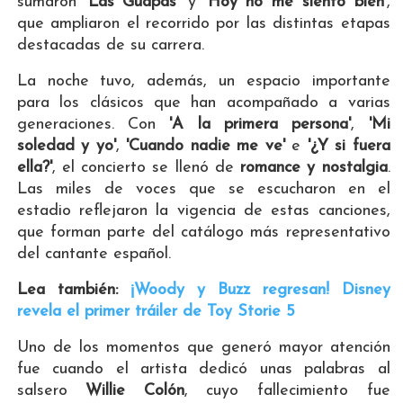
sumaron
'Las Guapas'
y
'Hoy no me siento bien'
,
que ampliaron el recorrido por las distintas etapas
destacadas de su carrera.
La noche tuvo, además, un espacio importante
para los clásicos que han acompañado a varias
generaciones. Con
'A la primera persona'
,
'Mi
soledad y yo'
,
'Cuando nadie me ve'
e
'¿Y si fuera
ella?'
, el concierto se llenó de
romance y nostalgia
.
Las miles de voces que se escucharon en el
estadio reflejaron la vigencia de estas canciones,
que forman parte del catálogo más representativo
del cantante español.
Lea también:
¡Woody y Buzz regresan! Disney
revela el primer tráiler de Toy Storie 5
Uno de los momentos que generó mayor atención
fue cuando el artista dedicó unas palabras al
salsero
Willie Colón
, cuyo fallecimiento fue