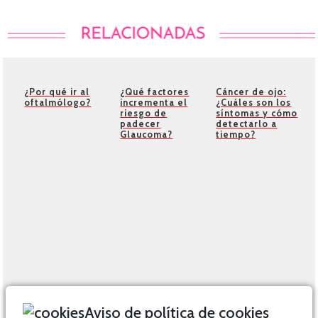
¿Por qué ir al
¿Qué factores
Cáncer de ojo:
oftalmólogo?
incrementa el
¿Cuáles son los
riesgo de
síntomas y cómo
padecer
detectarlo a
Glaucoma?
tiempo?
Aviso de política de cookies