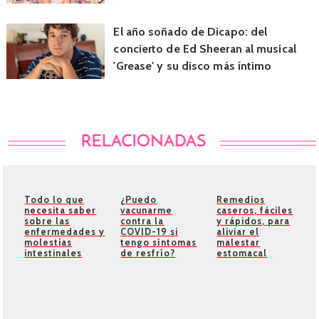
El año soñado de Dicapo: del
concierto de Ed Sheeran al musical
'Grease' y su disco más íntimo
Todo lo que
¿Puedo
Remedios
necesita saber
vacunarme
caseros, fáciles
sobre las
contra la
y rápidos, para
enfermedades y
COVID-19 si
aliviar el
molestias
tengo síntomas
malestar
intestinales
de resfrío?
estomacal