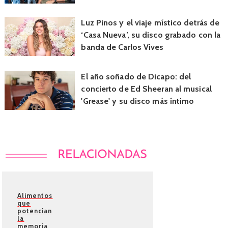
Luz Pinos y el viaje místico detrás de
‘Casa Nueva’, su disco grabado con la
banda de Carlos Vives
El año soñado de Dicapo: del
concierto de Ed Sheeran al musical
'Grease' y su disco más íntimo
Alimentos
que
potencian
la
memoria