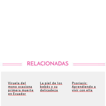
Viruela del
La piel de los
Psoriasis:
mono ocasiona
bebés y su
Aprendiendo a
primera muerte
delicadeza
vivir con ella
en Ecuador