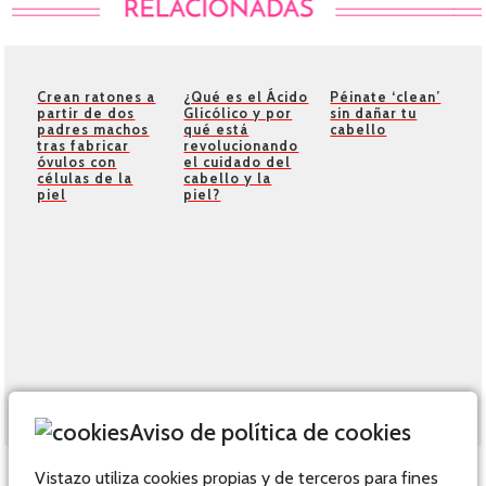
Crean ratones a
¿Qué es el Ácido
Péinate ‘clean’
partir de dos
Glicólico y por
sin dañar tu
padres machos
qué está
cabello
tras fabricar
revolucionando
óvulos con
el cuidado del
células de la
cabello y la
piel
piel?
Aviso de política de cookies
Vistazo utiliza cookies propias y de terceros para fines