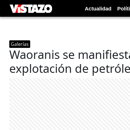
Actualidad
Polít
Galerías
Waoranis se manifiest
explotación de petról