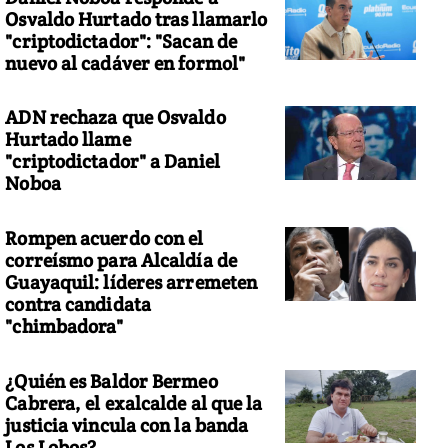
Osvaldo Hurtado tras llamarlo
"criptodictador": "Sacan de
nuevo al cadáver en formol"
ADN rechaza que Osvaldo
to: AFP
Hurtado llame
"criptodictador" a Daniel
Noboa
Rompen acuerdo con el
correísmo para Alcaldía de
Guayaquil: líderes arremeten
contra candidata
"chimbadora"
¿Quién es Baldor Bermeo
Cabrera, el exalcalde al que la
justicia vincula con la banda
Los Lobos?