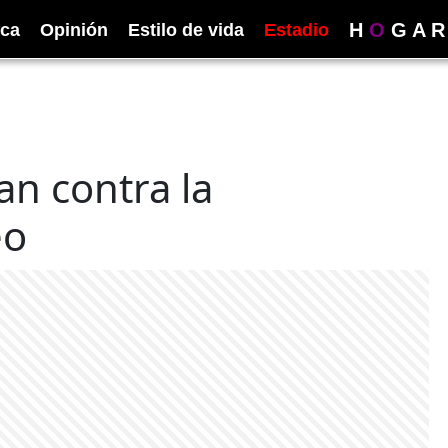
H
O
G
A
R
ica
Opinión
Estilo de vida
Estadio
an contra la
eo